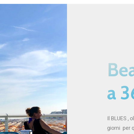
Bea
a 3
Il BLUES , o
giorni
per 