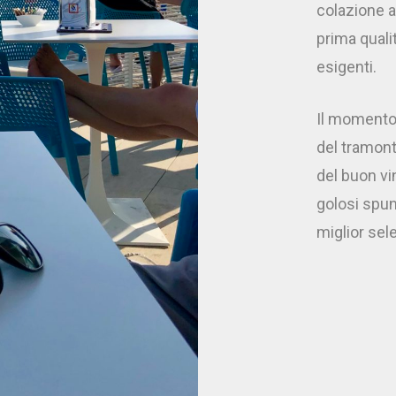
colazione al
prima quali
esigenti.
Il momento 
del tramon
del buon vi
golosi spun
miglior sel