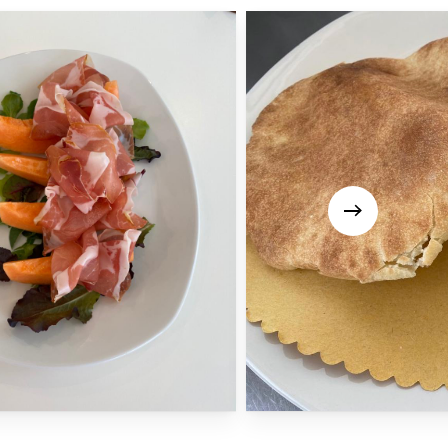
T:
+39 3491872746
E:
info@blueskioskbar.it