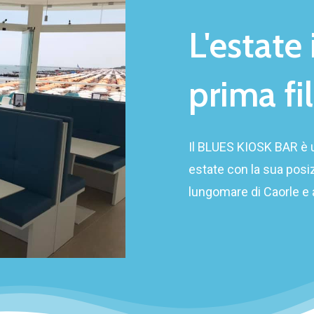
L'estate
prima
fi
Il BLUES KIOSK BAR è u
estate con la sua posi
lungomare di Caorle e a