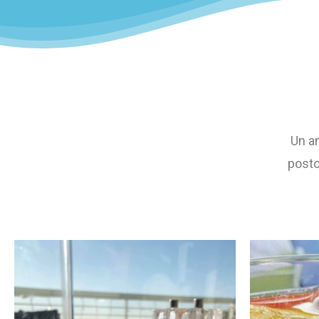
Un a
posto