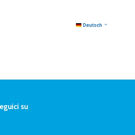
Deutsch
eguici su
Blues Beachfront Bar
Lungomare Petronia